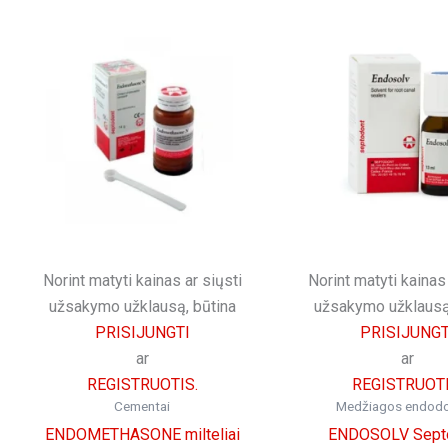
Norint matyti kainas ar siųsti
Norint matyti kainas 
užsakymo užklausą, būtina
užsakymo užklausą
PRISIJUNGTI
PRISIJUNGT
ar
ar
REGISTRUOTIS.
REGISTRUOTI
Cementai
Medžiagos endodon
ENDOMETHASONE milteliai
ENDOSOLV Sept