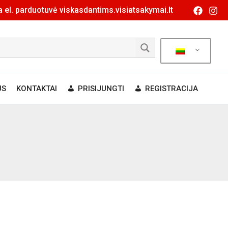
 el. parduotuvė viskasdantims.visiatsakymai.lt
US
KONTAKTAI
PRISIJUNGTI
REGISTRACIJA