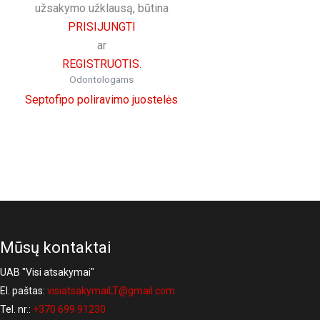
užsakymo užklausą, būtina
PRISIJUNGTI
ar
REGISTRUOTIS.
Odontologams
Septofipo poliravimo juostelės
Mūsų kontaktai
UAB "Visi atsakymai"
El. paštas:
visiatsakymaiLT@gmail.com
Tel. nr.:
+370 699 91230