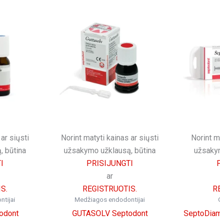
ar siųsti
Norint matyti kainas ar siųsti
Norint m
, būtina
užsakymo užklausą, būtina
užsakym
I
PRISIJUNGTI
ar
S.
REGISTRUOTIS.
R
tijai
Medžiagos endodontijai
odont
GUTASOLV Septodont
SeptoDiam