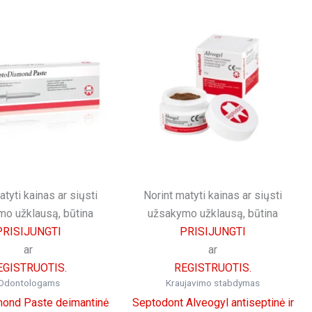
atyti kainas ar siųsti
Norint matyti kainas ar siųsti
o užklausą, būtina
užsakymo užklausą, būtina
PRISIJUNGTI
PRISIJUNGTI
ar
ar
EGISTRUOTIS.
REGISTRUOTIS.
Odontologams
Kraujavimo stabdymas
ond Paste deimantinė
Septodont Alveogyl antiseptinė ir