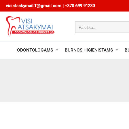
Pereiti
visiatsakymaiLT@gmail.com
|
+370 699 91230
prie
turinio
ODONTOLOGAMS
BURNOS HIGIENISTAMS
B