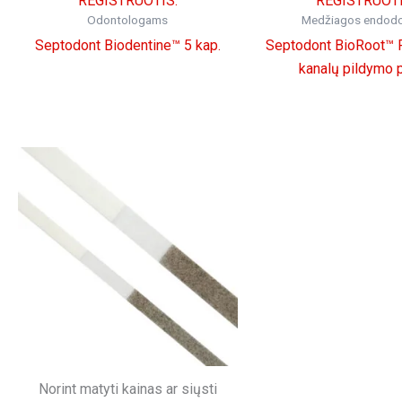
REGISTRUOTIS.
REGISTRUOTI
Odontologams
Medžiagos endodon
Septodont Biodentine™ 5 kap.
Septodont BioRoot™ 
kanalų pildymo 
Norint matyti kainas ar siųsti