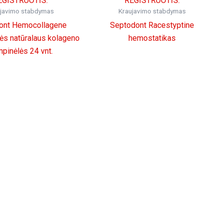
EGISTRUOTIS.
REGISTRUOTIS.
ujavimo stabdymas
Kraujavimo stabdymas
ont Hemocollagene
Septodont Racestyptine
ės natūralaus kolageno
hemostatikas
pinėlės 24 vnt.