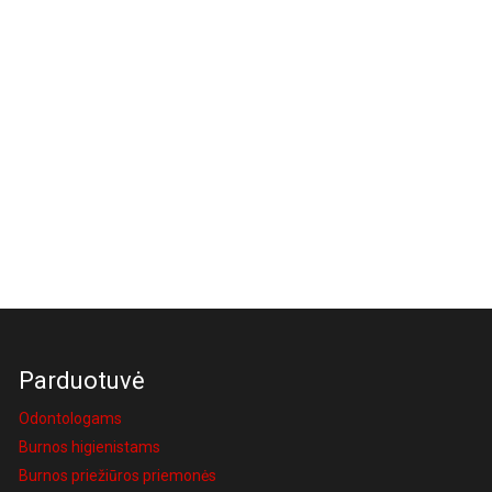
Parduotuvė
Odontologams
Burnos higienistams
Burnos priežiūros priemonės