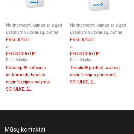
Norint matyti kainas ar siųsti
Norint matyti kainas ar siųsti
užsakymo užklausą, būtina
užsakymo užklausą, būtina
PRISIJUNGTI
PRISIJUNGTI
ar
ar
REGISTRUOTIS.
REGISTRUOTIS.
Dezinfekcija
Dezinfekcija
Rotasept® rotacinių
Terralin® protect paviršių
instrumentų tirpalas
dezinfekcijos priemonė,
dezinfekcijai ir valymui,
SCHULKE, 2L.
SCHULKE, 2L.
Mūsų kontaktai