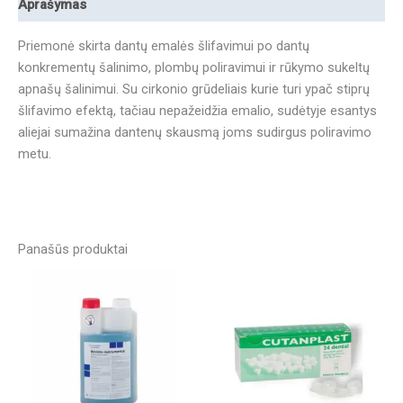
Aprašymas
Priemonė skirta dantų emalės šlifavimui po dantų
konkrementų šalinimo, plombų poliravimui ir rūkymo sukeltų
apnašų šalinimui. Su cirkonio grūdeliais kurie turi ypač stiprų
šlifavimo efektą, tačiau nepažeidžia emalio, sudėtyje esantys
aliejai sumažina dantenų skausmą joms sudirgus poliravimo
metu.
Panašūs produktai