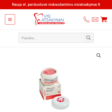
Pereiti
Nauja el. parduotuvė viskasdantims.visiatsakymai.lt
prie
turinio