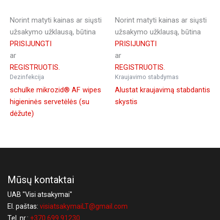
Norint matyti kainas ar siųsti
Norint matyti kainas ar siųsti
užsakymo užklausą, būtina
užsakymo užklausą, būtina
PRISIJUNGTI
PRISIJUNGTI
ar
ar
REGISTRUOTIS.
REGISTRUOTIS.
Dezinfekcija
Kraujavimo stabdymas
schulke mikrozid® AF wipes
Alustat kraujavimą stabdantis
higieninės servetėlės (su
skystis
dėžute)
Mūsų kontaktai
UAB "Visi atsakymai"
El. paštas:
visiatsakymaiLT@gmail.com
Tel. nr.:
+370 699 91230