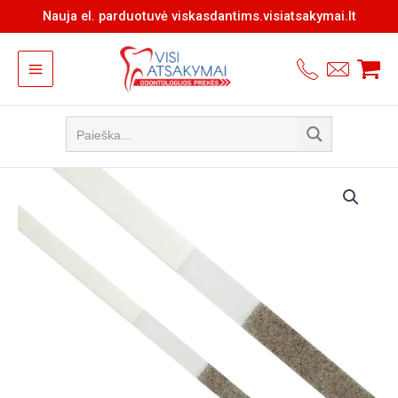
Pereiti
Nauja el. parduotuvė viskasdantims.visiatsakymai.lt
prie
turinio