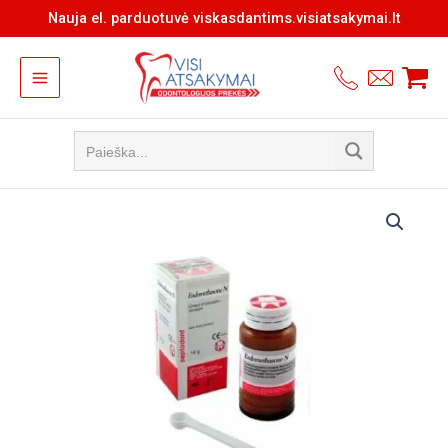
Pereiti
Nauja el. parduotuvė viskasdantims.visiatsakymai.lt
prie
turinio