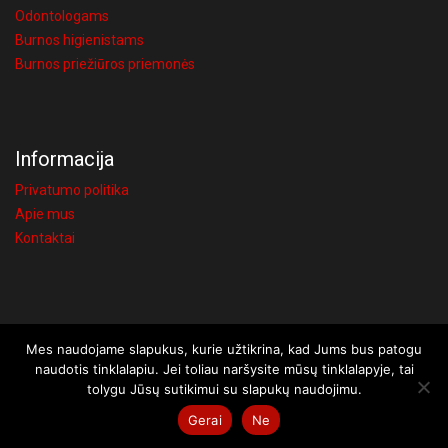
Odontologams
Burnos higienistams
Burnos priežiūros priemonės
Informacija
Privatumo politika
Apie mus
Kontaktai
Mes naudojame slapukus, kurie užtikrina, kad Jums bus patogu
Visos teisės saugomos © 2026 UAB Visi atsakymai
naudotis tinklalapiu. Jei toliau naršysite mūsų tinklalapyje, tai
Užsakymams iki 150€, taikomas 4€ siuntimo mokestis. Kaune,
tolygu Jūsų sutikimui su slapukų naudojimu.
Vilniuje ir Šiauliuose užsakius bent už 20€, pristatysime nemokamai
Gerai
Ne
Atšaukti