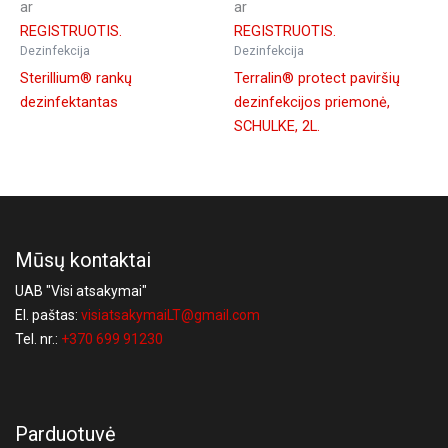
ar
ar
REGISTRUOTIS.
REGISTRUOTIS.
Dezinfekcija
Dezinfekcija
Sterillium® rankų
Terralin® protect paviršių
dezinfektantas
dezinfekcijos priemonė,
SCHULKE, 2L.
Mūsų kontaktai
UAB "Visi atsakymai"
El. paštas:
visiatsakymaiLT@gmail.com
Tel. nr.:
+370 699 91230
Parduotuvė