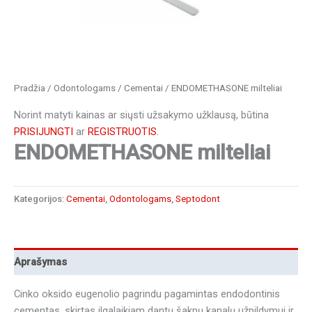
Pradžia
/
Odontologams
/
Cementai
/ ENDOMETHASONE milteliai
Norint matyti kainas ar siųsti užsakymo užklausą, būtina
PRISIJUNGTI
ar
REGISTRUOTIS.
ENDOMETHASONE milteliai
Kategorijos:
Cementai
,
Odontologams
,
Septodont
Aprašymas
Cinko oksido eugenolio pagrindu pagamintas endodontinis
cementas, skirtas ilgalaikiam dantų šaknų kanalų užpildymui ir