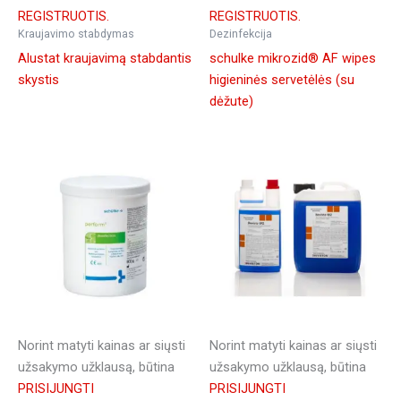
REGISTRUOTIS.
REGISTRUOTIS.
Kraujavimo stabdymas
Dezinfekcija
Alustat kraujavimą stabdantis
schulke mikrozid® AF wipes
skystis
higieninės servetėlės (su
dėžute)
Norint matyti kainas ar siųsti
Norint matyti kainas ar siųsti
užsakymo užklausą, būtina
užsakymo užklausą, būtina
PRISIJUNGTI
PRISIJUNGTI