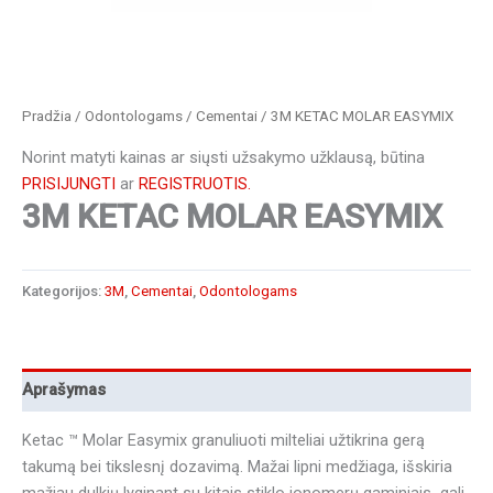
Pradžia
/
Odontologams
/
Cementai
/ 3M KETAC MOLAR EASYMIX
Norint matyti kainas ar siųsti užsakymo užklausą, būtina
PRISIJUNGTI
ar
REGISTRUOTIS.
3M KETAC MOLAR EASYMIX
Kategorijos:
3M
,
Cementai
,
Odontologams
Aprašymas
Ketac ™ Molar Easymix granuliuoti milteliai užtikrina gerą
takumą bei tikslesnį dozavimą. Mažai lipni medžiaga, išskiria