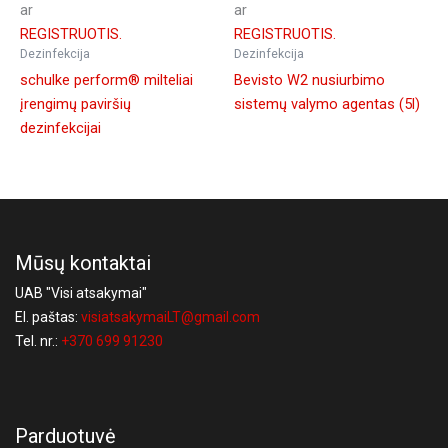
ar
ar
REGISTRUOTIS.
REGISTRUOTIS.
Dezinfekcija
Dezinfekcija
schulke perform® milteliai
Bevisto W2 nusiurbimo
įrengimų paviršių
sistemų valymo agentas (5l)
dezinfekcijai
Mūsų kontaktai
UAB "Visi atsakymai"
El. paštas:
visiatsakymaiLT@gmail.com
Tel. nr.:
+370 699 91230
Parduotuvė