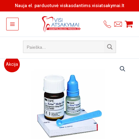
Pereiti
Nauja el. parduotuvė viskasdantims.visiatsakymai.lt
prie
turinio
Akcija