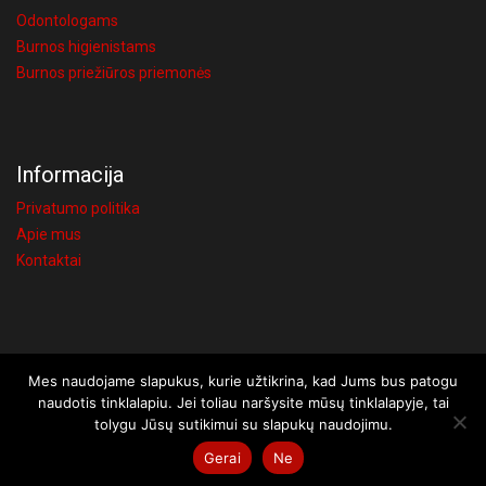
Odontologams
Burnos higienistams
Burnos priežiūros priemonės
Informacija
Privatumo politika
Apie mus
Kontaktai
Mes naudojame slapukus, kurie užtikrina, kad Jums bus patogu
Visos teisės saugomos © 2026 UAB Visi atsakymai
naudotis tinklalapiu. Jei toliau naršysite mūsų tinklalapyje, tai
Užsakymams iki 150€, taikomas 4€ siuntimo mokestis. Kaune,
tolygu Jūsų sutikimui su slapukų naudojimu.
Vilniuje ir Šiauliuose užsakius bent už 20€, pristatysime nemokamai
Gerai
Ne
Atšaukti