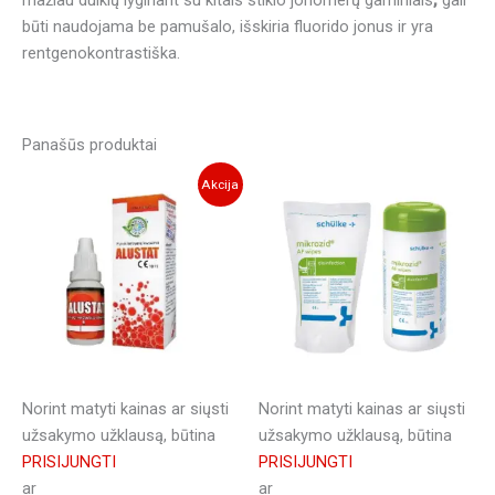
mažiau dulkių lyginant su kitais stiklo jonomerų gaminiais
,
gali
būti naudojama be pamušalo, išskiria fluorido jonus ir yra
rentgenokontrastiška.
Panašūs produktai
Akcija
Norint matyti kainas ar siųsti
Norint matyti kainas ar siųsti
užsakymo užklausą, būtina
užsakymo užklausą, būtina
PRISIJUNGTI
PRISIJUNGTI
ar
ar