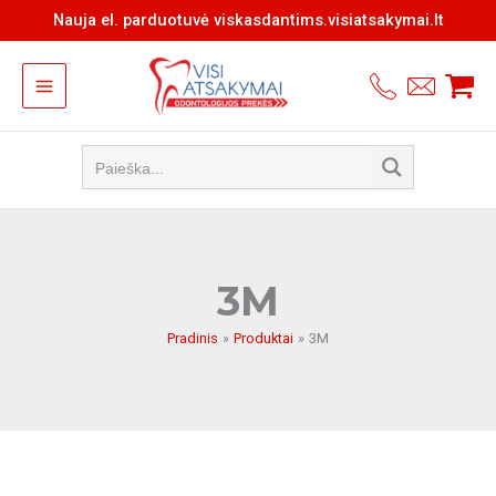
Pereiti
Nauja el. parduotuvė viskasdantims.visiatsakymai.lt
prie
turinio
3M
Pradinis
Produktai
3M