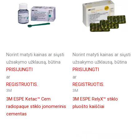
Norint matyti kainas ar siųsti
Norint matyti kainas ar siųsti
užsakymo užklausą, būtina
užsakymo užklausą, būtina
PRISIJUNGTI
PRISIJUNGTI
ar
ar
REGISTRUOTIS.
REGISTRUOTIS.
3M
3M
3M ESPE Ketac™ Cem
3M ESPE RelyX™ stiklo
radiopaque stiklo jonomerinis
pluošto kaiščiai
cementas