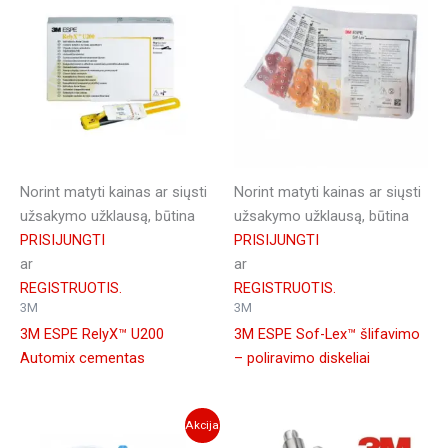
Norint matyti kainas ar siųsti
Norint matyti kainas ar siųsti
užsakymo užklausą, būtina
užsakymo užklausą, būtina
PRISIJUNGTI
PRISIJUNGTI
ar
ar
REGISTRUOTIS.
REGISTRUOTIS.
3M
3M
3M ESPE RelyX™ U200
3M ESPE Sof-Lex™ šlifavimo
Automix cementas
– poliravimo diskeliai
Akcija