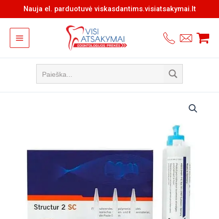
Pereiti
Nauja el. parduotuvė viskasdantims.visiatsakymai.lt
prie
turinio