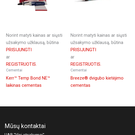
Norint matyti kainas ar siųsti
Norint matyti kainas ar siųsti
užsakymo užklausą, būtina
užsakymo užklausą, būtina
PRISIJUNGTI
PRISIJUNGTI
ar
ar
REGISTRUOTIS.
REGISTRUOTIS.
Cementai
Cementai
Kerr™ Temp Bond NE™
Breeze® dvigubo kietėjimo
laikinas cementas
cementas
Mūsų kontaktai