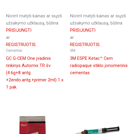
Norint matyti kainas ar siųsti
Norint matyti kainas ar siųsti
užsakymo užklausą, būtina
užsakymo užklausą, būtina
PRISIJUNGTI
PRISIJUNGTI
ar
ar
REGISTRUOTIS.
REGISTRUOTIS.
Cementai
3M
GC G-CEM One įvadinis
3M ESPE Ketac™ Cem
rinkinys Automix TR šv.
radiopaque stiklo jonomerinis
(4.6g+8 antg.
cementas
+2endo.antg.+primer 2ml) 1 x
1 pak.