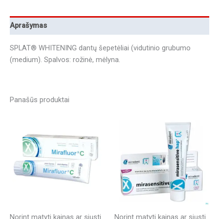
Aprašymas
SPLAT® WHITENING dantų šepetėliai (vidutinio grubumo
(medium). Spalvos: rožinė, mėlyna.
Panašūs produktai
Norint matyti kainas ar siųsti
Norint matyti kainas ar siųsti