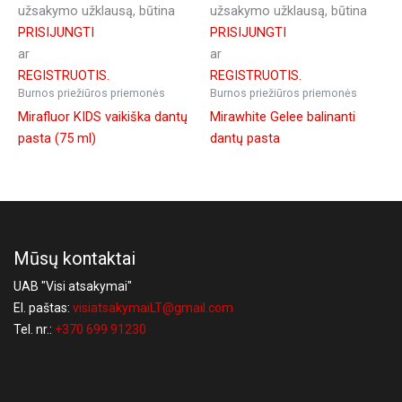
užsakymo užklausą, būtina
užsakymo užklausą, būtina
PRISIJUNGTI
PRISIJUNGTI
ar
ar
REGISTRUOTIS.
REGISTRUOTIS.
Burnos priežiūros priemonės
Burnos priežiūros priemonės
Mirafluor KIDS vaikiška dantų
Mirawhite Gelee balinanti
pasta (75 ml)
dantų pasta
Mūsų kontaktai
UAB "Visi atsakymai"
El. paštas:
visiatsakymaiLT@gmail.com
Tel. nr.:
+370 699 91230