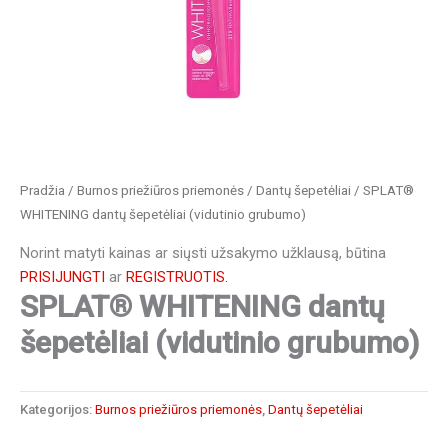
Pradžia
/
Burnos priežiūros priemonės
/
Dantų šepetėliai
/ SPLAT®
WHITENING dantų šepetėliai (vidutinio grubumo)
Norint matyti kainas ar siųsti užsakymo užklausą, būtina
PRISIJUNGTI
ar
REGISTRUOTIS.
SPLAT® WHITENING dantų
šepetėliai (vidutinio grubumo)
Kategorijos:
Burnos priežiūros priemonės
,
Dantų šepetėliai