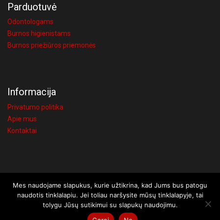
Parduotuvė
Odontologams
Burnos higienistams
Burnos priežiūros priemonės
Informacija
Privatumo politika
Apie mus
Kontaktai
Mes naudojame slapukus, kurie užtikrina, kad Jums bus patogu
Visos teisės saugomos © 2026 UAB Visi atsakymai
naudotis tinklalapiu. Jei toliau naršysite mūsų tinklalapyje, tai
Užsakymams iki 150€, taikomas 4€ siuntimo mokestis. Kaune,
tolygu Jūsų sutikimui su slapukų naudojimu.
Vilniuje ir Šiauliuose užsakius bent už 20€, pristatysime nemokamai
Gerai
Ne