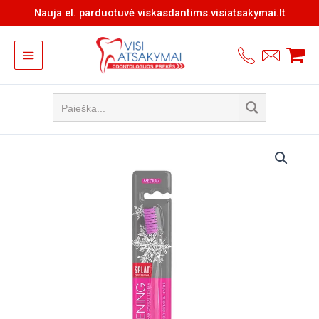
Pereiti
Nauja el. parduotuvė viskasdantims.visiatsakymai.lt
prie
turinio