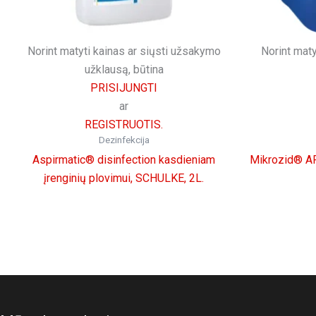
Norint matyti kainas ar siųsti užsakymo
Norint maty
užklausą, būtina
PRISIJUNGTI
ar
REGISTRUOTIS.
Dezinfekcija
Aspirmatic® disinfection kasdieniam
Mikrozid® AF 
įrenginių plovimui, SCHULKE, 2L.