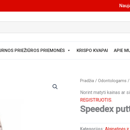
Nauja
URNOS PRIEŽIŪROS PRIEMONĖS
KRISPO KVAPAI
APIE M
Pradžia
/
Odontologams
Norint matyti kainas ar 
REGISTRUOTIS.
Speedex put
Kategorijos:
Alginatinės i