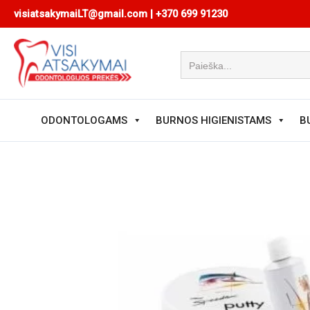
Pereiti
visiatsakymaiLT@gmail.com
|
+370 699 91230
prie
turinio
ODONTOLOGAMS
BURNOS HIGIENISTAMS
B