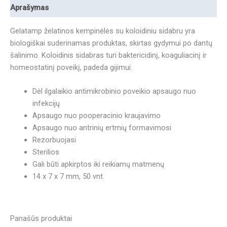
Aprašymas
Gelatamp želatinos kempinėlės su koloidiniu sidabru yra
biologiškai suderinamas produktas, skirtas gydymui po dantų
šalinimo. Koloidinis sidabras turi baktericidinį, koaguliacinį ir
homeostatinį poveikį, padeda gijimui.
Dėl ilgalaikio antimikrobinio poveikio apsaugo nuo
infekcijų
Apsaugo nuo pooperacinio kraujavimo
Apsaugo nuo antrinių ertmių formavimosi
Rezorbuojasi
Sterilios
Gali būti apkirptos iki reikiamų matmenų
14 x 7 x 7 mm, 50 vnt.
Panašūs produktai