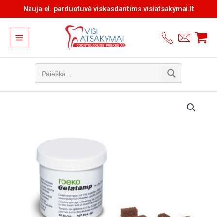
Pereiti
Nauja el. parduotuvė viskasdantims.visiatsakymai.lt
prie
turinio