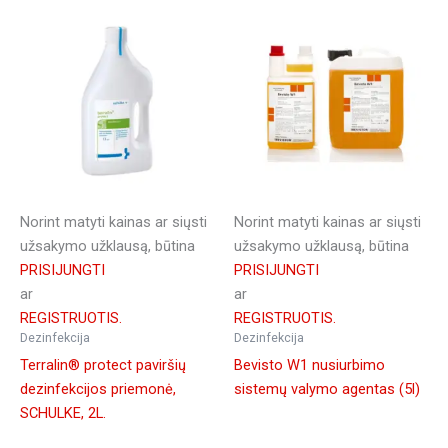
Norint matyti kainas ar siųsti
Norint matyti kainas ar siųsti
užsakymo užklausą, būtina
užsakymo užklausą, būtina
PRISIJUNGTI
PRISIJUNGTI
ar
ar
REGISTRUOTIS.
REGISTRUOTIS.
Dezinfekcija
Dezinfekcija
Terralin® protect paviršių
Bevisto W1 nusiurbimo
dezinfekcijos priemonė,
sistemų valymo agentas (5l)
SCHULKE, 2L.