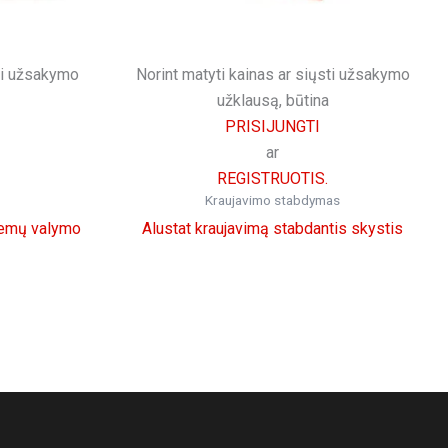
sti užsakymo
Norint matyti kainas ar siųsti užsakymo
užklausą, būtina
PRISIJUNGTI
ar
REGISTRUOTIS.
Kraujavimo stabdymas
temų valymo
Alustat kraujavimą stabdantis skystis