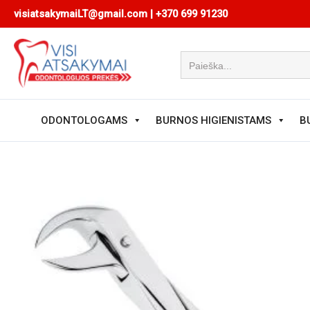
Pereiti
visiatsakymaiLT@gmail.com
|
+370 699 91230
prie
turinio
ODONTOLOGAMS
BURNOS HIGIENISTAMS
B