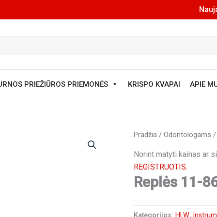
Nauja
URNOS PRIEŽIŪROS PRIEMONĖS
KRISPO KVAPAI
APIE M
Pradžia
/
Odontologams
Norint matyti kainas ar 
REGISTRUOTIS.
Replės 11-8
Kategorijos:
HLW
,
Instrum