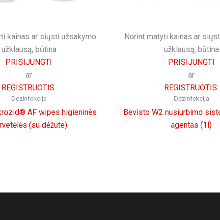
ti kainas ar siųsti užsakymo
Norint matyti kainas ar sių
užklausą, būtina
užklausą, būtina
PRISIJUNGTI
PRISIJUNGTI
ar
ar
REGISTRUOTIS.
REGISTRUOTIS.
Dezinfekcija
Dezinfekcija
krozid® AF wipes higieninės
Bevisto W2 nusiurbimo sis
rvetėlės (su dėžute)
agentas (1l)