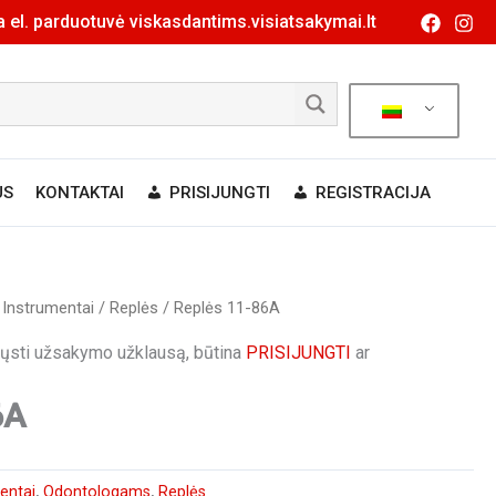
 el. parduotuvė viskasdantims.visiatsakymai.lt
US
KONTAKTAI
PRISIJUNGTI
REGISTRACIJA
/
Instrumentai
/
Replės
/ Replės 11-86A
siųsti užsakymo užklausą, būtina
PRISIJUNGTI
ar
6A
entai
,
Odontologams
,
Replės