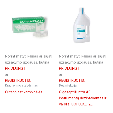
Norint matyti kainas ar siųsti
Norint matyti kainas ar siųsti
užsakymo užklausą, būtina
užsakymo užklausą, būtina
PRISIJUNGTI
PRISIJUNGTI
ar
ar
REGISTRUOTIS.
REGISTRUOTIS.
Kraujavimo stabdymas
Dezinfekcija
Cutanplast kempinėlės
Gigasept® intru AF
instrumentų dezinfekantas ir
valiklis, SCHULKE, 2L.