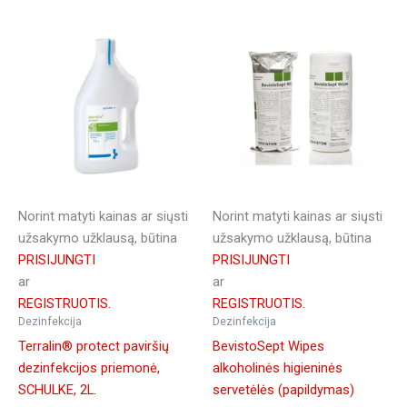
Norint matyti kainas ar siųsti
Norint matyti kainas ar siųsti
užsakymo užklausą, būtina
užsakymo užklausą, būtina
PRISIJUNGTI
PRISIJUNGTI
ar
ar
REGISTRUOTIS.
REGISTRUOTIS.
Dezinfekcija
Dezinfekcija
Terralin® protect paviršių
BevistoSept Wipes
dezinfekcijos priemonė,
alkoholinės higieninės
SCHULKE, 2L.
servetėlės (papildymas)