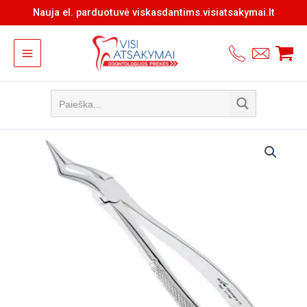
Pereiti
Nauja el. parduotuvė viskasdantims.visiatsakymai.lt
prie
turinio