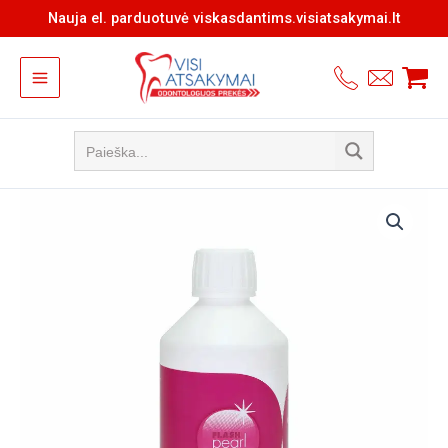
Pereiti
Nauja el. parduotuvė viskasdantims.visiatsakymai.lt
prie
turinio