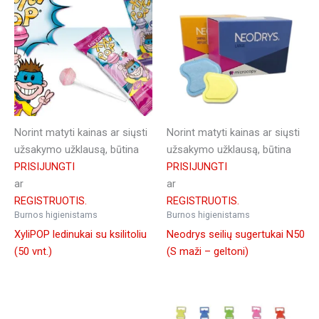
Norint matyti kainas ar siųsti
Norint matyti kainas ar siųsti
užsakymo užklausą, būtina
užsakymo užklausą, būtina
PRISIJUNGTI
PRISIJUNGTI
ar
ar
REGISTRUOTIS.
REGISTRUOTIS.
Burnos higienistams
Burnos higienistams
XyliPOP ledinukai su ksilitoliu
Neodrys seilių sugertukai N50
(50 vnt.)
(S maži – geltoni)