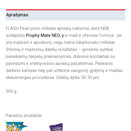
Aprašymas
FLASH Pearl perlo milteliai apnašų šalinimui, skirti NSK
sodapūtei
Prophy-Mate NEO
, y
ra maži ir sferinės formos. Jie
yra mažesni ir apvalesni, negu natrio bikarbonato milteliai.
Sferinių ir mažesnių dalelių rezultatas – geresnis sunkiai
pasiekiamų tarpelių prieinamumas, didesnis kontaktas su
paviršiumi ir efektyvesnis apnašų pašalinimas. Platesnis
darbinis kampas taip pat užtikrina saugesnį gydymą ir mažiau
skausmingas procedūras. Dalelių dydis 50-70 μm.
300 g
Panašūs produktai