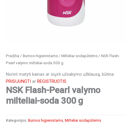
Pradžia
/
Burnos higienistams
/
Milteliai sodapūtėms
/ NSK Flash-
Pearl valymo milteliai-soda 300 g
Norint matyti kainas ar siųsti užsakymo užklausą, būtina
PRISIJUNGTI
ar
REGISTRUOTIS.
NSK Flash-Pearl valymo
milteliai-soda 300 g
Kategorijos:
Burnos higienistams
,
Milteliai sodapūtėms