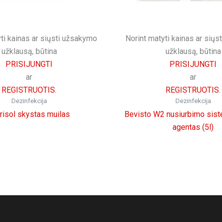
ti kainas ar siųsti užsakymo
Norint matyti kainas ar sių
užklausą, būtina
užklausą, būtina
PRISIJUNGTI
PRISIJUNGTI
ar
ar
REGISTRUOTIS.
REGISTRUOTIS.
Dezinfekcija
Dezinfekcija
risol skystas muilas
Bevisto W2 nusiurbimo sis
agentas (5l)