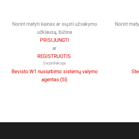
Norint matyti kainas ar siųsti užsakymo
Norint maty
užklausą, būtina
PRISIJUNGTI
ar
REGISTRUOTIS.
Dezinfekcija
Bevisto W1 nusiurbimo sistemų valymo
Ste
agentas (5l)