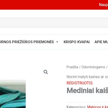
Nauja
URNOS PRIEŽIŪROS PRIEMONĖS
KRISPO KVAPAI
APIE M
Pradžia
/
Odontologams
Norint matyti kainas ar 
REGISTRUOTIS.
Mediniai kaiš
Kategorijos:
Matricos ir k