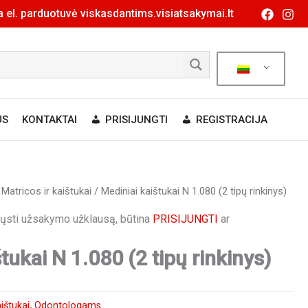
 el. parduotuvė viskasdantims.visiatsakymai.lt
US
KONTAKTAI
PRISIJUNGTI
REGISTRACIJA
/
Matricos ir kaištukai
/ Mediniai kaištukai N 1.080 (2 tipų rinkinys)
siųsti užsakymo užklausą, būtina
PRISIJUNGTI
ar
tukai N 1.080 (2 tipų rinkinys)
aištukai
,
Odontologams