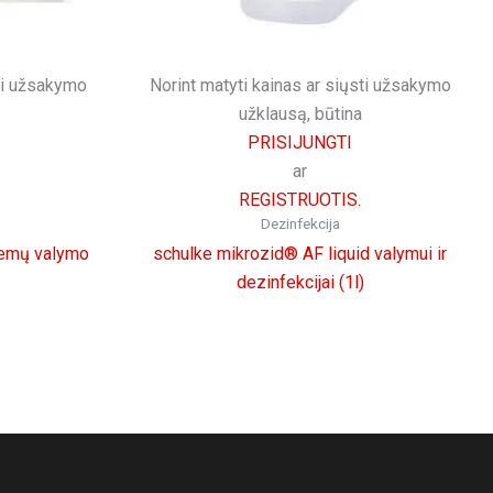
sti užsakymo
Norint matyti kainas ar siųsti užsakymo
užklausą, būtina
PRISIJUNGTI
ar
REGISTRUOTIS.
Dezinfekcija
temų valymo
schulke mikrozid® AF liquid valymui ir
dezinfekcijai (1l)