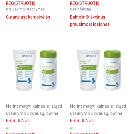
REGISTRUOTIS.
REGISTRUOTIS.
Kraujavimo stabdymas
Dezinfekcija
Cutanplast kempinėlės
Baktolin® švelnus
prausimosi losjonas
Norint matyti kainas ar siųsti
Norint matyti kainas ar siųsti
užsakymo užklausą, būtina
užsakymo užklausą, būtina
PRISIJUNGTI
PRISIJUNGTI
ar
ar