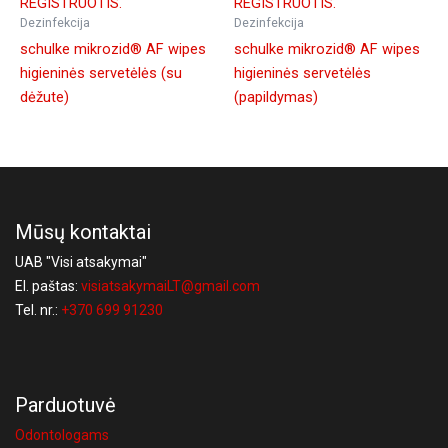
REGISTRUOTIS.
REGISTRUOTIS.
Dezinfekcija
Dezinfekcija
schulke mikrozid® AF wipes
schulke mikrozid® AF wipes
higieninės servetėlės (su
higieninės servetėlės
dėžute)
(papildymas)
Mūsų kontaktai
UAB "Visi atsakymai"
El. paštas:
visiatsakymaiLT@gmail.com
Tel. nr.:
+370 699 91230
Parduotuvė
Odontologams