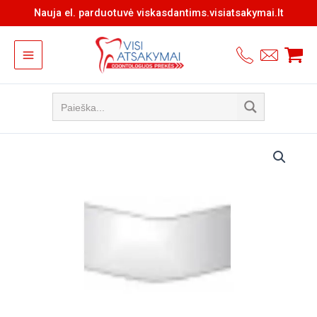
Pereiti
Nauja el. parduotuvė viskasdantims.visiatsakymai.lt
prie
turinio