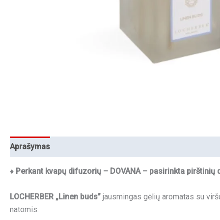
Aprašymas
Papildoma informacija
♦ Perkant kvapų difuzorių – DOVANA – pasirinkta pirštinių 
LOCHERBER „Linen buds”
jausmingas gėlių aromatas su viršut
natomis.