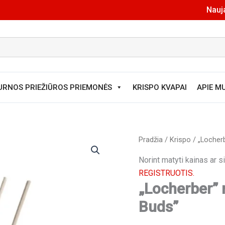
Nauja
URNOS PRIEŽIŪROS PRIEMONĖS
KRISPO KVAPAI
APIE M
Pradžia
/
Krispo
/ „Locher
Norint matyti kainas ar 
REGISTRUOTIS.
„Locherber” 
Buds”