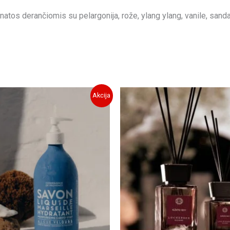
 natos derančiomis su pelargonija, rože, ylang ylang, vanile, sand
Akcija