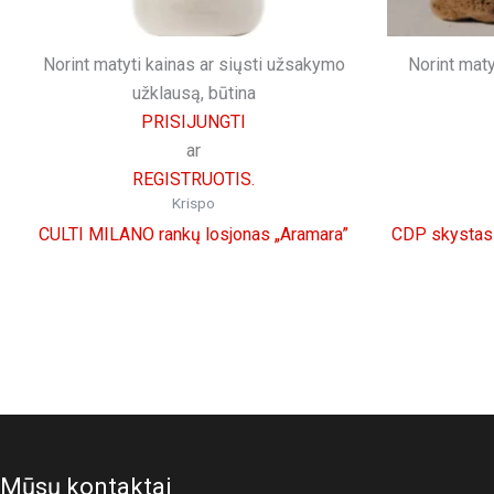
Norint matyti kainas ar siųsti užsakymo
Norint maty
užklausą, būtina
PRISIJUNGTI
ar
REGISTRUOTIS.
Krispo
CULTI MILANO rankų losjonas „Aramara”
CDP skystas
Mūsų kontaktai