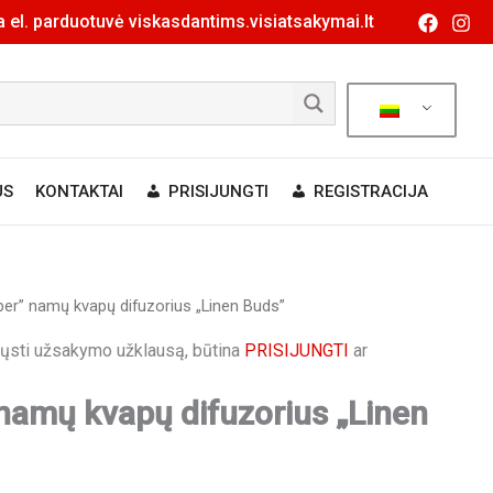
 el. parduotuvė viskasdantims.visiatsakymai.lt
US
KONTAKTAI
PRISIJUNGTI
REGISTRACIJA
ber” namų kvapų difuzorius „Linen Buds”
siųsti užsakymo užklausą, būtina
PRISIJUNGTI
ar
namų kvapų difuzorius „Linen