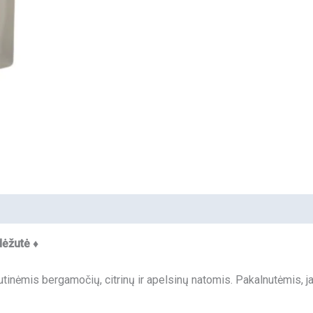
dėžutė ♦
inėmis bergamočių, citrinų ir apelsinų natomis. Pakalnutėmis, jazm