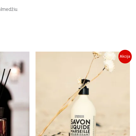
almedžiu.
Akcija