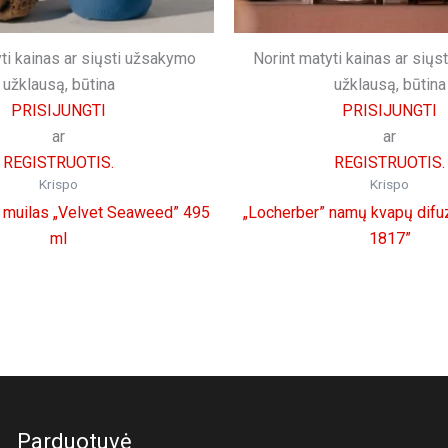
ti kainas ar siųsti užsakymo
Norint matyti kainas ar sių
užklausą, būtina
užklausą, būtina
PRISIJUNGTI
PRISIJUNGTI
ar
ar
REGISTRUOTIS.
REGISTRUOTIS.
Krispo
Krispo
 muilas „Velvet Seaweed” 495
„Locherber” namų kvapų difuz
ml
1817”
Parduotuvė