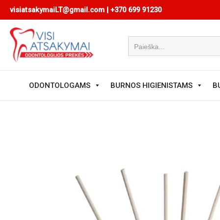
Pereiti
visiatsakymaiLT@gmail.com
|
+370 699 91230
prie
turinio
ODONTOLOGAMS
BURNOS HIGIENISTAMS
B