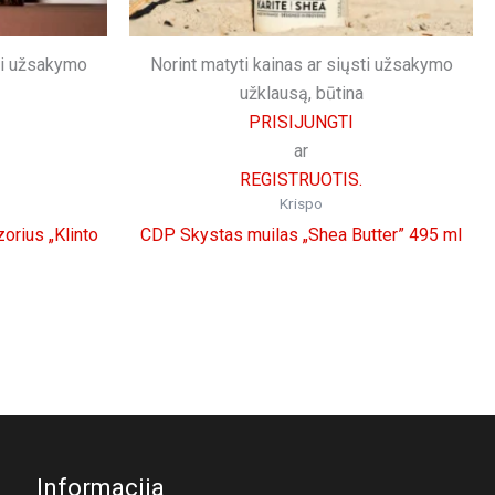
sti užsakymo
Norint matyti kainas ar siųsti užsakymo
užklausą, būtina
PRISIJUNGTI
ar
REGISTRUOTIS.
Krispo
orius „Klinto
CDP Skystas muilas „Shea Butter” 495 ml
Informacija