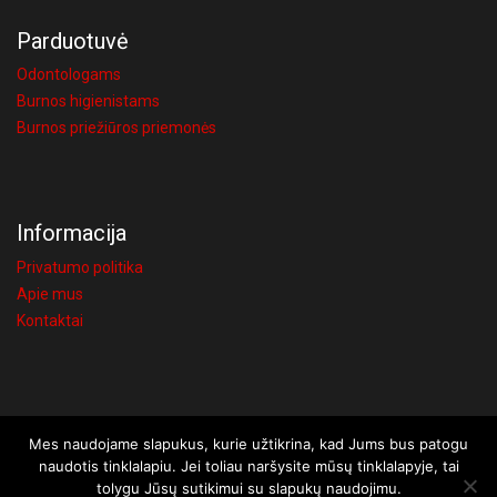
Parduotuvė
Odontologams
Burnos higienistams
Burnos priežiūros priemonės
Informacija
Privatumo politika
Apie mus
Kontaktai
Mes naudojame slapukus, kurie užtikrina, kad Jums bus patogu
Visos teisės saugomos © 2026 UAB Visi atsakymai
naudotis tinklalapiu. Jei toliau naršysite mūsų tinklalapyje, tai
Užsakymams iki 150€, taikomas 4€ siuntimo mokestis. Kaune,
tolygu Jūsų sutikimui su slapukų naudojimu.