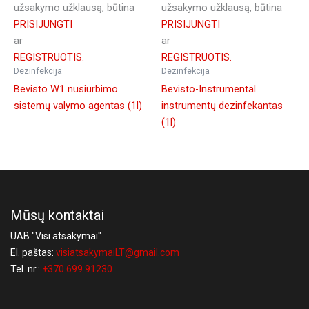
užsakymo užklausą, būtina
užsakymo užklausą, būtina
PRISIJUNGTI
PRISIJUNGTI
ar
ar
REGISTRUOTIS.
REGISTRUOTIS.
Dezinfekcija
Dezinfekcija
Bevisto W1 nusiurbimo
Bevisto-Instrumental
sistemų valymo agentas (1l)
instrumentų dezinfekantas
(1l)
Mūsų kontaktai
UAB "Visi atsakymai"
El. paštas:
visiatsakymaiLT@gmail.com
Tel. nr.:
+370 699 91230