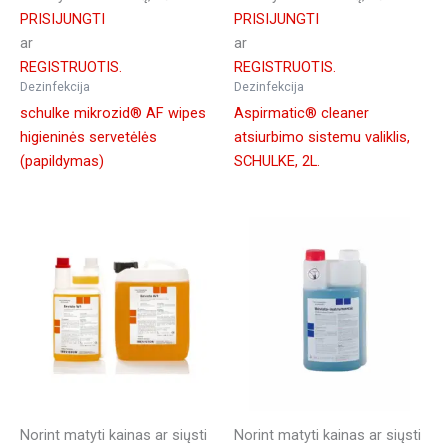
PRISIJUNGTI
PRISIJUNGTI
ar
ar
REGISTRUOTIS.
REGISTRUOTIS.
Dezinfekcija
Dezinfekcija
schulke mikrozid® AF wipes
Aspirmatic® cleaner
higieninės servetėlės
atsiurbimo sistemu valiklis,
(papildymas)
SCHULKE, 2L.
Norint matyti kainas ar siųsti
Norint matyti kainas ar siųsti