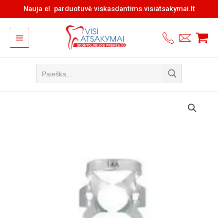
Pereiti
Nauja el. parduotuvė viskasdantims.visiatsakymai.lt
prie
turinio