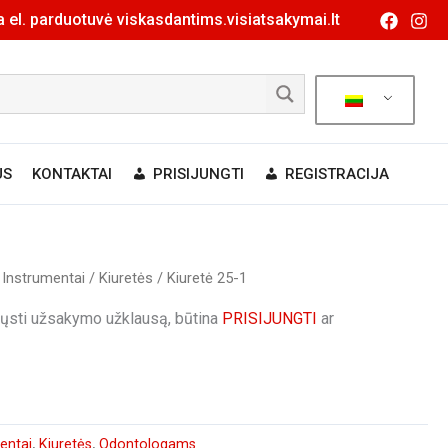
 el. parduotuvė viskasdantims.visiatsakymai.lt
US
KONTAKTAI
PRISIJUNGTI
REGISTRACIJA
/
Instrumentai
/
Kiuretės
/ Kiuretė 25-1
siųsti užsakymo užklausą, būtina
PRISIJUNGTI
ar
entai
,
Kiuretės
,
Odontologams