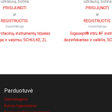
užklausą, būtina
užklausą, būtina
PRISIJUNGTI
PRISIJUNGTI
ar
ar
REGISTRUOTIS.
REGISTRUOTIS.
Dezinfekcija
Dezinfekcija
otacinių instrumentų tirpalas
Gigasept® intru AF ins
jai ir valymui, SCHULKE, 2L.
dezinfekantas ir valiklis, 
Parduotuvė
Odontologams
Burnos higienistams