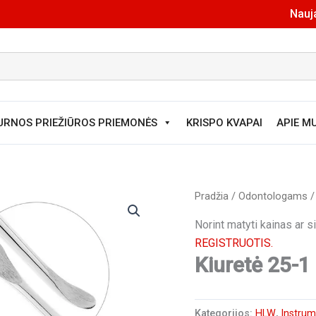
Nauja
URNOS PRIEŽIŪROS PRIEMONĖS
KRISPO KVAPAI
APIE M
Pradžia
/
Odontologams
Norint matyti kainas ar 
REGISTRUOTIS.
Kiuretė 25-1
Kategorijos:
HLW
,
Instrum