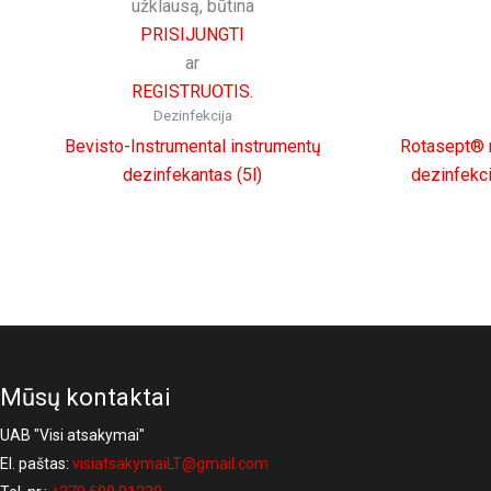
užklausą, būtina
PRISIJUNGTI
ar
REGISTRUOTIS.
Dezinfekcija
Bevisto-Instrumental instrumentų
Rotasept® r
dezinfekantas (5l)
dezinfekci
Mūsų kontaktai
UAB "Visi atsakymai"
El. paštas:
visiatsakymaiLT@gmail.com