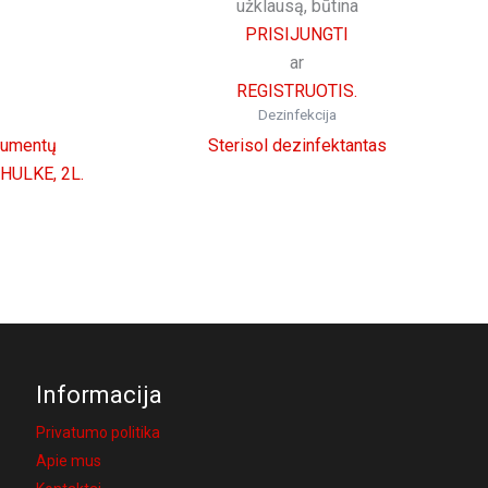
užklausą, būtina
PRISIJUNGTI
ar
REGISTRUOTIS.
Dezinfekcija
trumentų
Sterisol dezinfektantas
SCHULKE, 2L.
Informacija
Privatumo politika
Apie mus