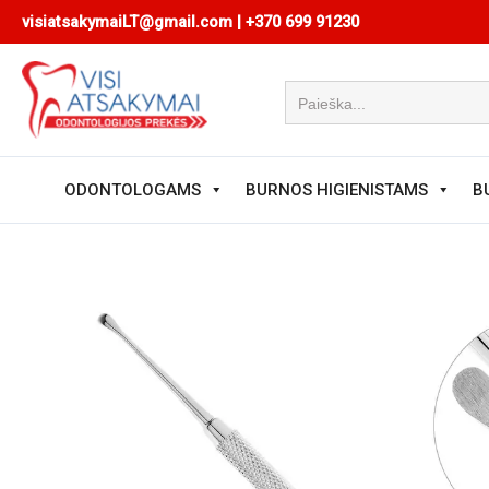
Pereiti
visiatsakymaiLT@gmail.com
|
+370 699 91230
prie
turinio
ODONTOLOGAMS
BURNOS HIGIENISTAMS
B