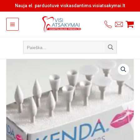
Pereiti
Nauja el. parduotuvė viskasdantims.visiatsakymai.lt
prie
turinio