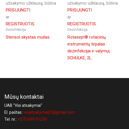
užsakymo užklausą, būtina
užsakymo užklausą, būtina
PRISIJUNGTI
PRISIJUNGTI
ar
ar
REGISTRUOTIS.
REGISTRUOTIS.
Dezinfekcija
Dezinfekcija
Sterisol skystas muilas
Rotasept® rotacinių
instrumentų tirpalas
dezinfekcijai ir valymui,
SCHULKE, 2L.
Mūsų kontaktai
UAB "Visi atsakymai"
El. paštas:
visiatsakymaiLT@gmail.com
Tel. nr.:
+370 699 91230