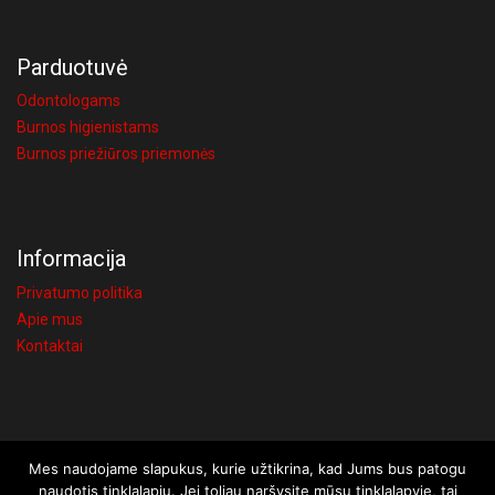
Parduotuvė
Odontologams
Burnos higienistams
Burnos priežiūros priemonės
Informacija
Privatumo politika
Apie mus
Kontaktai
Mes naudojame slapukus, kurie užtikrina, kad Jums bus patogu
Visos teisės saugomos © 2026 UAB Visi atsakymai
naudotis tinklalapiu. Jei toliau naršysite mūsų tinklalapyje, tai