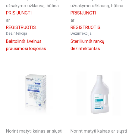
užsakymo užklausą, būtina
užsakymo užklausą, būtina
PRISIJUNGTI
PRISIJUNGTI
ar
ar
REGISTRUOTIS.
REGISTRUOTIS.
Dezinfekcija
Dezinfekcija
Baktolin® švelnus
Sterillium® rankų
prausimosi losjonas
dezinfektantas
Norint matyti kainas ar siųsti
Norint matyti kainas ar siųsti