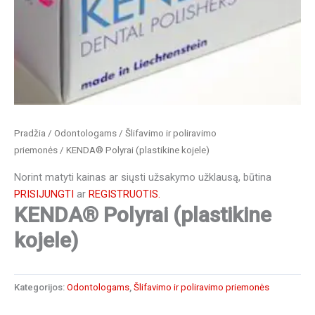
Pradžia
/
Odontologams
/
Šlifavimo ir poliravimo
priemonės
/ KENDA® Polyrai (plastikine kojele)
Norint matyti kainas ar siųsti užsakymo užklausą, būtina
PRISIJUNGTI
ar
REGISTRUOTIS.
KENDA® Polyrai (plastikine
kojele)
Kategorijos:
Odontologams
,
Šlifavimo ir poliravimo priemonės