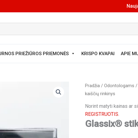
Nauja
URNOS PRIEŽIŪROS PRIEMONĖS
KRISPO KVAPAI
APIE M
Pradžia
/
Odontologams
kaiščių rinkinys
Norint matyti kainas ar 
REGISTRUOTIS.
Glassix® stik