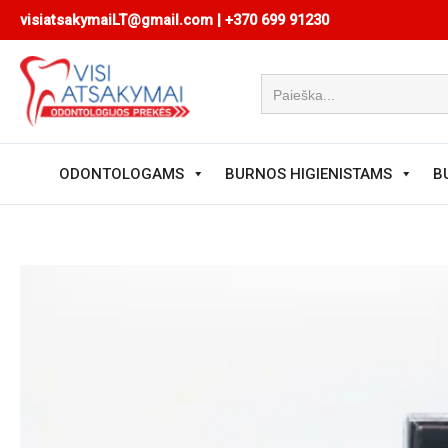
Pereiti
visiatsakymaiLT@gmail.com
|
+370 699 91230
prie
turinio
ODONTOLOGAMS
BURNOS HIGIENISTAMS
B