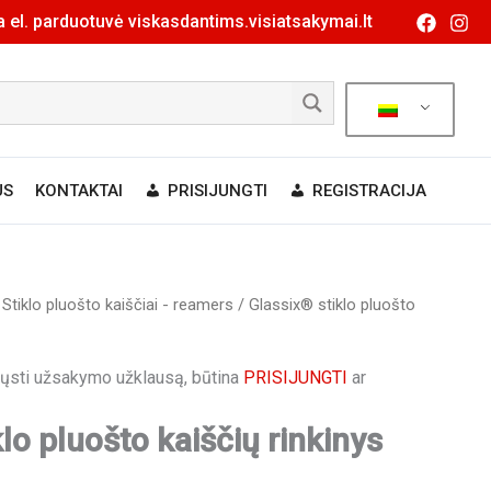
 el. parduotuvė viskasdantims.visiatsakymai.lt
US
KONTAKTAI
PRISIJUNGTI
REGISTRACIJA
/
Stiklo pluošto kaiščiai - reamers
/ Glassix® stiklo pluošto
siųsti užsakymo užklausą, būtina
PRISIJUNGTI
ar
lo pluošto kaiščių rinkinys