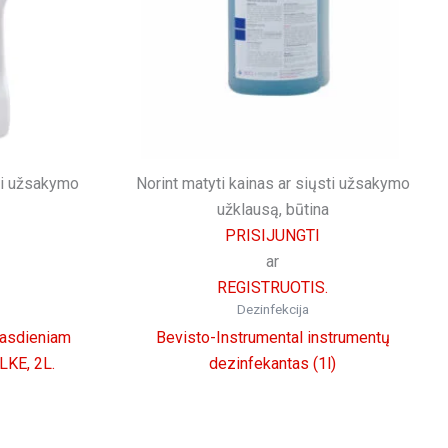
sti užsakymo
Norint matyti kainas ar siųsti užsakymo
užklausą, būtina
PRISIJUNGTI
ar
REGISTRUOTIS.
Dezinfekcija
kasdieniam
Bevisto-Instrumental instrumentų
LKE, 2L.
dezinfekantas (1l)