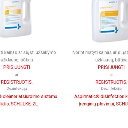
ti kainas ar siųsti užsakymo
Norint matyti kainas ar sių
užklausą, būtina
užklausą, būtina
PRISIJUNGTI
PRISIJUNGTI
ar
ar
REGISTRUOTIS.
REGISTRUOTIS.
Dezinfekcija
Dezinfekcija
 cleaner atsiurbimo sistemu
Aspirmatic® disinfection 
liklis, SCHULKE, 2L.
įrenginių plovimui, SCHU