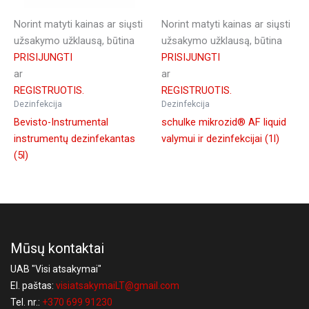
Norint matyti kainas ar siųsti
Norint matyti kainas ar siųsti
užsakymo užklausą, būtina
užsakymo užklausą, būtina
PRISIJUNGTI
PRISIJUNGTI
ar
ar
REGISTRUOTIS.
REGISTRUOTIS.
Dezinfekcija
Dezinfekcija
Bevisto-Instrumental
schulke mikrozid® AF liquid
instrumentų dezinfekantas
valymui ir dezinfekcijai (1l)
(5l)
Mūsų kontaktai
UAB "Visi atsakymai"
El. paštas:
visiatsakymaiLT@gmail.com
Tel. nr.:
+370 699 91230