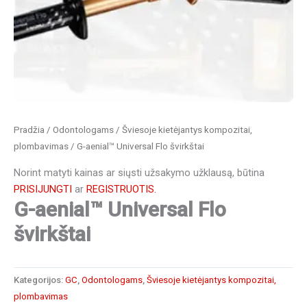
Pradžia
/
Odontologams
/
Šviesoje kietėjantys kompozitai,
plombavimas
/ G-aenial™ Universal Flo švirkštai
Norint matyti kainas ar siųsti užsakymo užklausą, būtina
PRISIJUNGTI
ar
REGISTRUOTIS.
G-aenial™ Universal Flo
švirkštai
Kategorijos:
GC
,
Odontologams
,
Šviesoje kietėjantys kompozitai,
plombavimas