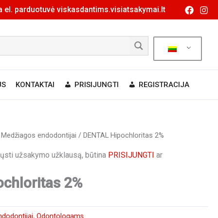
 el. parduotuvė viskasdantims.visiatsakymai.lt
US
KONTAKTAI
PRISIJUNGTI
REGISTRACIJA
/
Medžiagos endodontijai
/ DENTAL Hipochloritas 2%
siųsti užsakymo užklausą, būtina
PRISIJUNGTI
ar
chloritas 2%
dodontijai
,
Odontologams