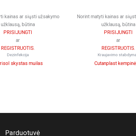
ti kainas ar siųsti užsakymo
Norint matyti kainas ar sių
užklausą, būtina
užklausą, būtina
PRISIJUNGTI
PRISIJUNGTI
ar
ar
REGISTRUOTIS.
REGISTRUOTIS.
Dezinfekcija
Kraujavimo stabdym
risol skystas muilas
Cutanplast kempinė
Parduotuvė