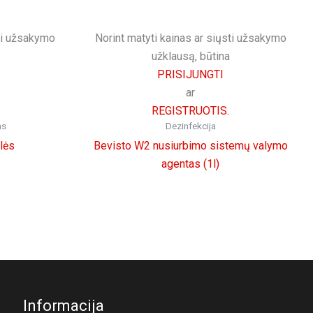
sti užsakymo
Norint matyti kainas ar siųsti užsakymo
užklausą, būtina
PRISIJUNGTI
ar
REGISTRUOTIS.
as
Dezinfekcija
lės
Bevisto W2 nusiurbimo sistemų valymo
agentas (1l)
Informacija