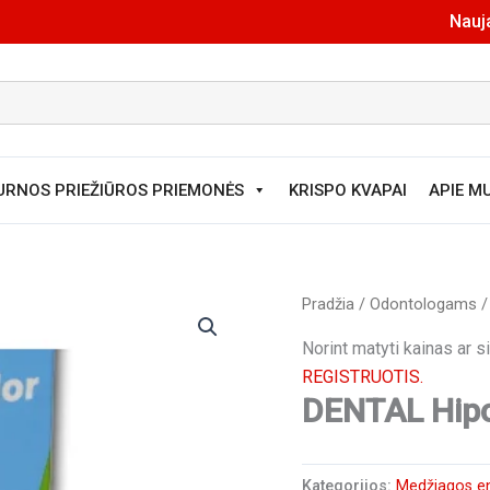
Nauja
URNOS PRIEŽIŪROS PRIEMONĖS
KRISPO KVAPAI
APIE M
Pradžia
/
Odontologams
Norint matyti kainas ar 
REGISTRUOTIS.
DENTAL Hipo
Kategorijos:
Medžiagos en