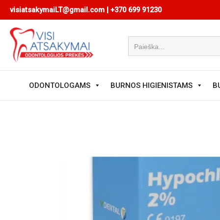
Pereiti
visiatsakymaiLT@gmail.com
|
+370 699 91230
prie
turinio
ODONTOLOGAMS
BURNOS HIGIENISTAMS
B