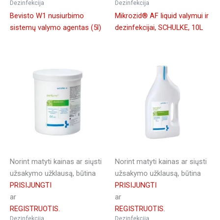
Dezinfekcija
Dezinfekcija
Bevisto W1 nusiurbimo
Mikrozid® AF liquid valymui ir
sistemų valymo agentas (5l)
dezinfekcijai, SCHULKE, 10L
Norint matyti kainas ar siųsti
Norint matyti kainas ar siųsti
užsakymo užklausą, būtina
užsakymo užklausą, būtina
PRISIJUNGTI
PRISIJUNGTI
ar
ar
REGISTRUOTIS.
REGISTRUOTIS.
Dezinfekcija
Dezinfekcija