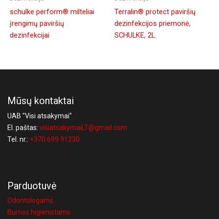
schulke perform® milteliai
Terralin® protect paviršių
įrengimų paviršių
dezinfekcijos priemonė,
dezinfekcijai
SCHULKE, 2L.
Mūsų kontaktai
UAB "Visi atsakymai"
El. paštas:
visiatsakymaiLT@gmail.com
Tel. nr.:
+370 699 91230
Parduotuvė
Odontologams
Burnos higienistams