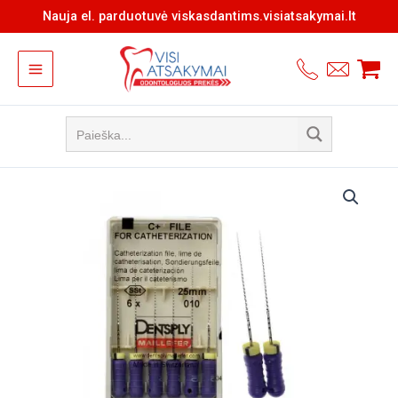
Pereiti
Nauja el. parduotuvė viskasdantims.visiatsakymai.lt
prie
turinio