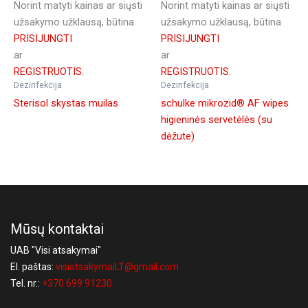
Norint matyti kainas ar siųsti
Norint matyti kainas ar siųsti
užsakymo užklausą, būtina
užsakymo užklausą, būtina
PRISIJUNGTI
PRISIJUNGTI
ar
ar
REGISTRUOTIS.
REGISTRUOTIS.
Dezinfekcija
Dezinfekcija
Sterisol skystas muilas
schulke mikrozid® AF wipes
higieninės servetėlės (su
dėžute)
Mūsų kontaktai
UAB "Visi atsakymai"
El. paštas:
visiatsakymaiLT@gmail.com
Tel. nr.:
+370 699 91230