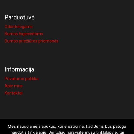
Parduotuvė
Odontologams
Burnos higienistams
Burnos priežiūros priemonės
Informacija
Privatumo politika
Apie mus
Kontaktai
Mes naudojame slapukus, kurie užtikrina, kad Jums bus patogu
Visos teisės saugomos © 2026 UAB Visi atsakymai
naudotis tinklalapiu. Jei toliau naršysite mūsų tinklalapyje, tai