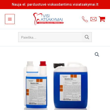
Pereiti
Nauja el. parduotuvė viskasdantims.visiatsakymai.lt
prie
turinio