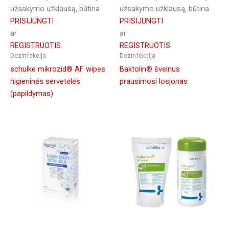
užsakymo užklausą, būtina
užsakymo užklausą, būtina
PRISIJUNGTI
PRISIJUNGTI
ar
ar
REGISTRUOTIS.
REGISTRUOTIS.
Dezinfekcija
Dezinfekcija
schulke mikrozid® AF wipes
Baktolin® švelnus
higieninės servetėlės
prausimosi losjonas
(papildymas)